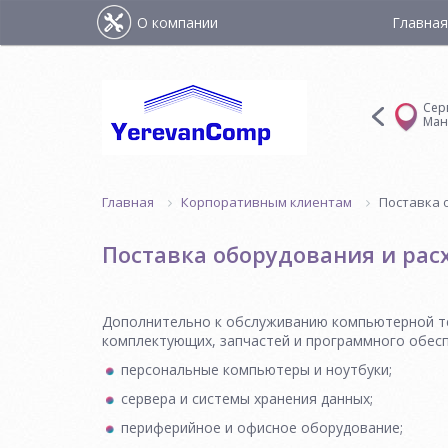
О компании
Главная
на ул.
Сервис-центр на
Сервис-центр на
Сер
а
ул.Шинарарнери
ул.Багратуняца
Ман
Корпоративным клиентам
Поставка 
Главная
Поставка оборудования и ра
Дополнительно к обслуживанию компьютерной те
комплектующих, запчастей и программного обесп
персональные компьютеры и ноутбуки;
сервера и системы хранения данных;
периферийное и офисное оборудование;