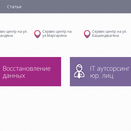
Статьи
вис-центр на ул.
Сервис-центр на
Сервис-центр на ул.
андяна
ул.Маргаряна
Башинджагяна
Восстановление
IT аутсорсинг
данных
юр. лиц