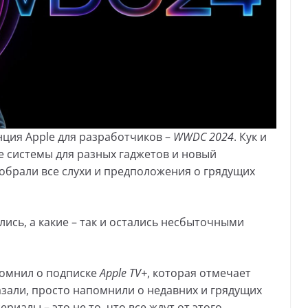
нция Apple для разработчиков –
WWDC 2024
. Кук и
 системы для разных гаджетов и новый
собрали все слухи и предположения о грядущих
ись, а какие – так и остались несбыточными
помнил о подписке
Apple TV+
, которая отмечает
азали, просто напомнили о недавних и грядущих
риалы – это не то, что все ждут от этого